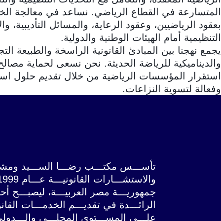
المتسارعة في القطاع الرياضي. نساعد في معالجة الخل
بعقود الرياضيين، وعقود الرعاية، والمسائل التأديبية، والا
التنظيمية أمام الهيئات الوطنية والدولية.
يجمع نهجنا بين المبادئ القانونية الراسخة والطبيعة التج
والديناميكية للرياضة الحديثة. نحن نسعى لحماية مصالح
استقرار المؤسسات الرياضية من خلال تقديم حلول است
وفعالة لتسوية النزاعات.
تأســـس مكتـــب رضـــا الســـيد ومشــ
جمهوريـــة مصر العربيـــة، ليصبـــح أحـ
الرائـــدة في تقديـــم الخدمـــات القانون
علـــى المســـتوى المحلـــي والـــدولي