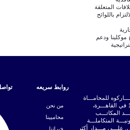
افات المتعلقة
لتزام باللوائح
ارية
 موكلينا ودعم
راتيجية
روابط سريعه
تواصل
ـاركوه للمحامـــاة
والاستشـــارات القانونيـــة عـــام 1999 في القاهـــرة،
من نحن
ــد المكاتـــب
محاميينا
يـــة المتكاملـــة
. علـــى مـــدار أكثر
خبراتنا