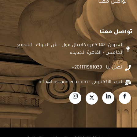
تواصل معنا
تواصل معنا
العنوان :142 كايرو كابيتال مول - ش البنوك - التجمع
الخامس - القاهرة الجديده
اتصل بنا : 201111961039+
البريد الالكتروني : info@hossamreda.com