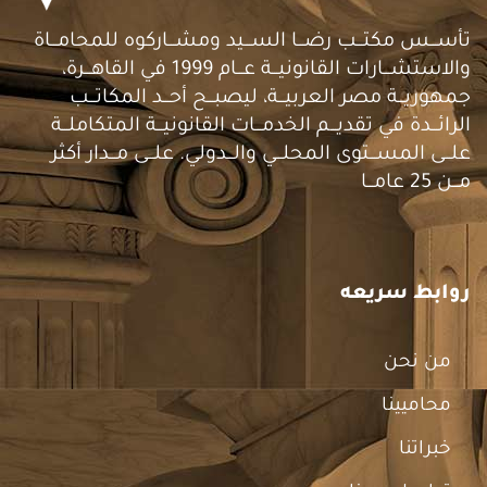
تأســـس مكتـــب رضـــا الســـيد ومشـــاركوه للمحامـــاة
والاستشـــارات القانونيـــة عـــام 1999 في القاهـــرة،
جمهوريـــة مصر العربيـــة، ليصبـــح أحـــد المكاتـــب
الرائـــدة في تقديـــم الخدمـــات القانونيـــة المتكاملـــة
علـــى المســـتوى المحلـــي والـــدولي. علـــى مـــدار أكثر
مـــن 25 عامـــا
روابط سريعه
من نحن
محاميينا
خبراتنا