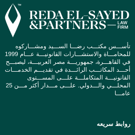
تأســـس مكتـــب رضـــا الســـيد ومشـــاركوه
للمحامـــاة والاستشـــارات القانونيـــة عـــام 1999
في القاهـــرة، جمهوريـــة مصر العربيـــة، ليصبـــح
أحـــد المكاتـــب الرائـــدة في تقديـــم الخدمـــات
القانونيـــة المتكاملـــة علـــى المســـتوى
المحلـــي والـــدولي. علـــى مـــدار أكثر مـــن 25
عامـــا
روابط سريعه